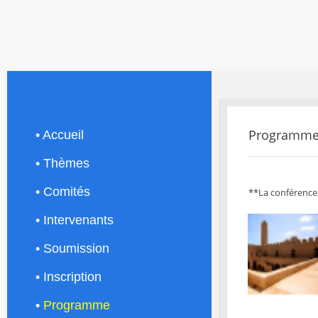
Programm
• Accueil
• Thèmes
• Comités
**La conférence 
• Intervenants
• Soumission
• Inscription
•
Programme