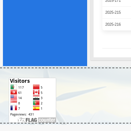
2025-171
2025-215
2025-216