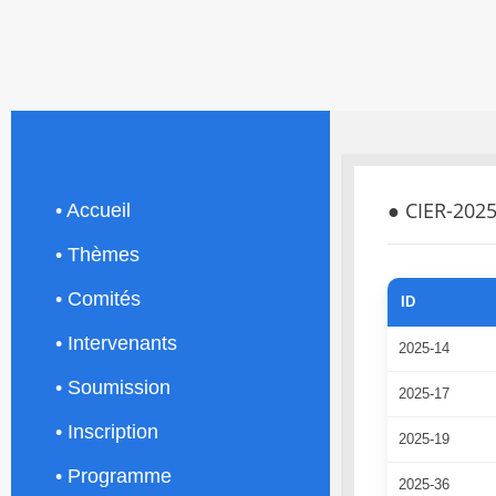
● CIER-202
• Accueil
• Thèmes
• Comités
ID
• Intervenants
2025-14
• Soumission
2025-17
•
Inscription
2025-19
•
Programme
2025-36