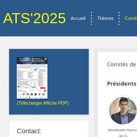
ATS'2025
Accueil
Thèmes
Comit
Comités de 
Présidents
(Télécharger Affiche PDF)
Contact:
Abdelkader Harou
(ALG)