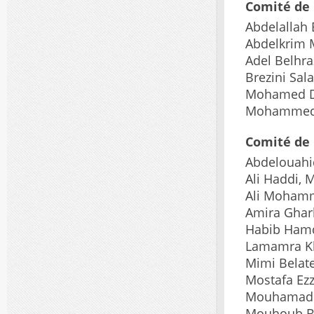
Comité de 
Abdelallah 
Abdelkrim 
Adel Belhr
Brezini Sal
Mohamed De
Mohammed K
Comité de
Abdelouahi
Ali Haddi, 
Ali Mohamm
Amira Ghar
Habib Ham
Lamamra Kh
Mimi Belate
Mostafa Ezz
Mouhamadou
Mouhoub Bi