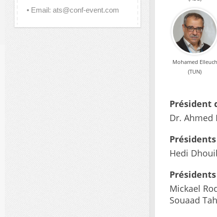
• Email: ats@conf-event.com
Mohamed Elleuc
(TUN)
Président 
Dr. Ahmed R
Présidents
Hedi Dhoui
Présidents
Mickael Rod
Souaad Tah